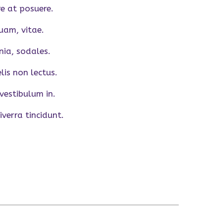
re at posuere.
uam, vitae.
nia, sodales.
lis non lectus.
vestibulum in.
verra tincidunt.
NEXT