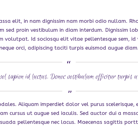
ssa elit, in nam dignissim nam morbi odio nullam. Rho
 sed proin vestibulum in diam interdum. Dignissim lobor
volutpat. Id sociosqu elit vitae pellentesque sem, id 
neque orci, adipiscing taciti turpis euismod augue diam
el sapien id luctus. Donec vestibulum efficitur turpis u
 sodales. Aliquam imperdiet dolor vel purus scelerisqu
Nam cursus ut augue sed iaculis. Sed auctor dui a massa
esuada pellentesque nec lacus. Maecenas sagittis portti