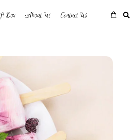
ft Box
About Us
Contact Us