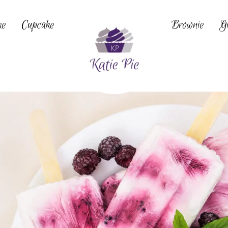
ke
Cupcake
Brownie
Gi